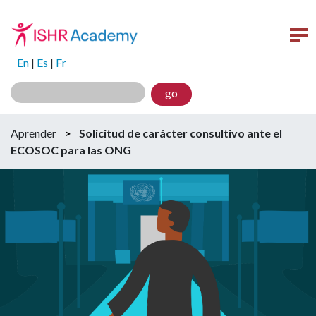
En
|
Es
|
Fr
go
Aprender
>
Solicitud de carácter consultivo ante el
ECOSOC para las ONG