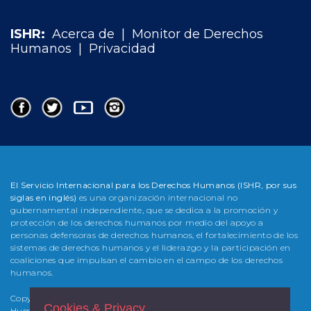
ISHR:
Acerca de
|
Monitor de Derechos
Humanos
|
Privacidad
El Servicio Internacional para los Derechos Humanos (ISHR, por sus
siglas en inglés)
es una organización internacional no
gubernamental independiente, que se dedica a la promoción y
protección de los derechos humanos por medio del apoyo a
personas defensoras de derechos humanos, el fortalecimiento de los
sistemas de derechos humanos y el liderazgo y la participación en
coaliciones que impulsan el cambio en el campo de los derechos
humanos.
Copyright @ 2020, El Servicio Internacional para los Derechos
Cookies & Privacy
Humanos (
ISHR, por sus siglas en inglés
)